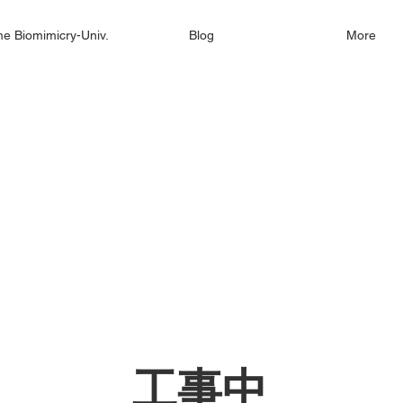
e Biomimicry-Univ.
Blog
More
​工事中