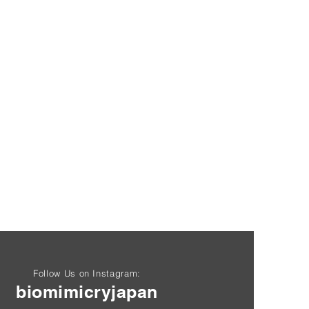
Follow Us on Instagram:
biomimicryjapan